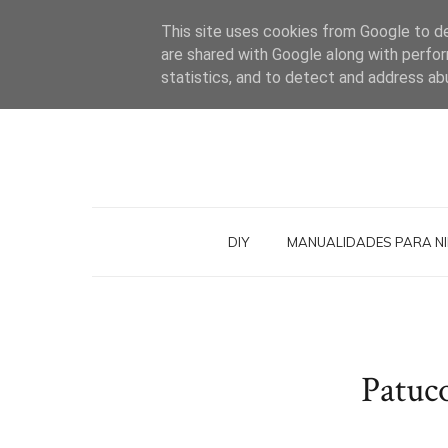
This site uses cookies from Google to del
are shared with Google along with perfor
statistics, and to detect and address ab
DIY
MANUALIDADES PARA N
Patuco