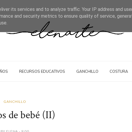
iver its services and to analyze traffic. Your IP address and us
mance and security metrics to ensure quality of service, gener
use.
IÑOS
RECURSOS EDUCATIVOS
GANCHILLO
COSTURA
GANCHILLO
s de bebé (II)
BY ELENA - 9:00