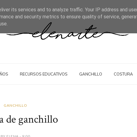
iver its services and to analyze traffic. Your IP address and us
mance and security metrics to ensure quality of service, gener
use.
IÑOS
RECURSOS EDUCATIVOS
GANCHILLO
COSTURA
GANCHILLO
a de ganchillo
BY ELENA - 9:00