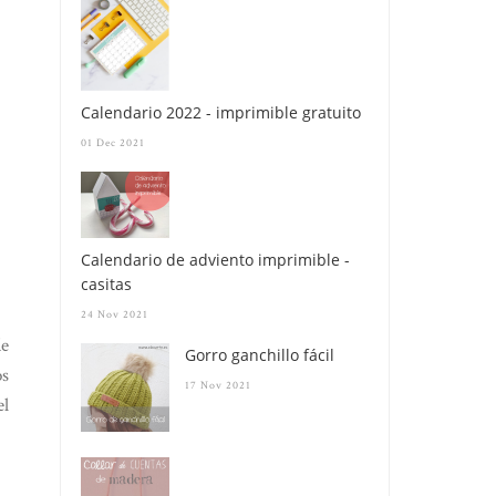
Calendario 2022 - imprimible gratuito
01 Dec 2021
Calendario de adviento imprimible -
casitas
24 Nov 2021
de
Gorro ganchillo fácil
os
17 Nov 2021
el