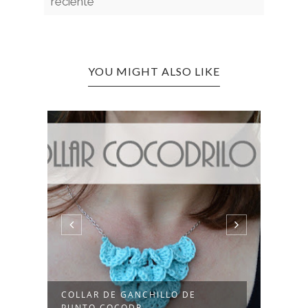
reciente
YOU MIGHT ALSO LIKE
GORRO GANCHILLO FÁCIL
PATU