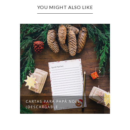
YOU MIGHT ALSO LIKE
CARTAS PARA PAPÁ NOEL
ATRA
(DESCARGABLE ...