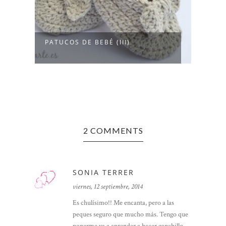
PATUCOS DE BEBÉ (III)
PULS
2 COMMENTS
SONIA TERRER
viernes, 12 septiembre, 2014
Es chulísimo!! Me encanta, pero a las
peques seguro que mucho más. Tengo que
ponerme ya a aprender a hacer ganchillo,